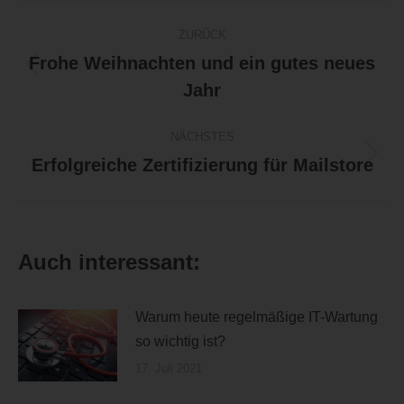
Kommentarnavigation
ZURÜCK
Frohe Weihnachten und ein gutes neues
Vorheriger
Jahr
Beitrag:
NÄCHSTES
Erfolgreiche Zertifizierung für Mailstore
Nächster
Beitrag:
Auch interessant:
Warum heute regelmäßige IT-Wartung
so wichtig ist?
17. Juli 2021