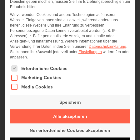
Diensten geben möchten, müssen Sie Ihre Erziehungsberechtigten um
Windows 7 Systeme in einem abgetrennten
Erlaubnis bitten.
Netzwerksegment betreiben (eine gute Firewall
Wir verwenden Cookies und andere Technologien auf unserer
Website. Einige von ihnen sind essenziell, während andere uns
vorausgesetzt)
helfen, diese Website und Ihre Erfahrung zu verbessern.
der Zugang zum Internet als größte Gefahrenquelle
Personenbezogene Daten können verarbeitet werden (z. B. IP-
Adressen), z. B. für personalisierte Anzeigen und Inhalte oder
sollte geschlossen werden
Anzeigen- und Inhaltsmessung.
Weitere Informationen über die
der E-Mailverkehr sollte auf diesen Arbeitsplätzen
Verwendung Ihrer Daten finden Sie in unserer
Datenschutzerklärung
.
Sie können Ihre Auswahl jederzeit unter
Einstellungen
widerrufen oder
deaktiviert werden (Emotet Virus kommt als Malware)
anpassen.
Einsatz eines ganzheitlichen Endgeräte Schutzes mit
Es folgt eine Liste der Service-Gruppen, für die eine Einwi
Erforderliche Cookies
erweiterten Erkennungsmaßnahmen
Marketing Cookies
zyklische Prüfung der Datensicherung und
Media Cookies
regelmäßige unternehmensweite Security-Audits
Erwerb der Microsoft Extended Security Updates
Speichern
(ESU)
Alle akzeptieren
Werden die notwendigen Maßnahmen im Ganzen
Nur erforderliche Cookies akzeptieren
betrachten, kann ein Austausch der betreffenden