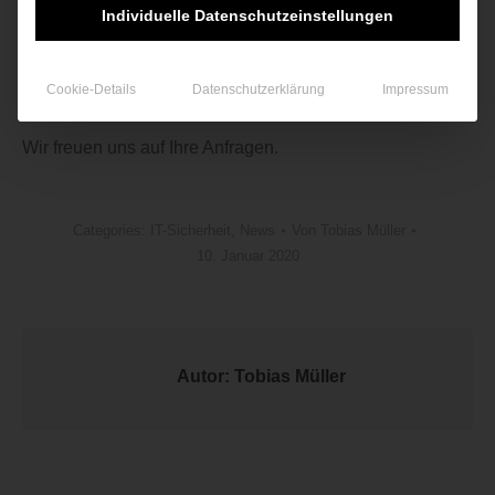
Individuelle Datenschutzeinstellungen
Arbeitsstationen in Form eine Kompletterneuerung oder
eines Upgrades nachhaltig günstiger sein. Gern
erarbeiten wir mit Ihnen ein
Migrationskonzept
gemäß
Cookie-Details
Datenschutzerklärung
Impressum
Ihren Anforderungen und Ihrem Budget.
Wir freuen uns auf Ihre Anfragen.
Categories:
IT-Sicherheit
,
News
Von
Tobias Müller
10. Januar 2020
Autor:
Tobias Müller