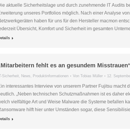
ie aktuelle Sicherheitslage und durch zunehmende IT Audits b
rweiterung unseres Portfolios möglich. Nach einer Analyse von 
etzwerkgeräten haben für uns für den Hersteller macmon ents
ederzeit Übersicht, Komfort und Sicherheit im gesamten Unte
etails
„Mitarbeitern fehlt es an gesundem Misstrauen
T-Sicherheit
,
News
,
Produktinformationen
Von
Tobias Müller
12. Septembe
in interessantes Interview von unserem Partner Fujitsu macht di
eutlich. „Neben technischen Schutzmaßnahmen ist es daher eleme
elch vielfältige Art und Weise Malware die Systeme befallen kan
ansomware hilft hier unter Umständen sogar, diese Sensibilis
etails