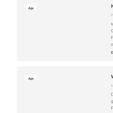
Apr.
20
P
2016
I
G
F
n
D
Apr.
14
I
2016
D
g
P