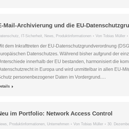
E-Mail-Archivierung und die EU-Datenschutzg
atenschutz
,
IT-Sicherheit
,
News
,
Produktinformationen
Von
Tobias Müller
it dem Inkrafttreten der EU-Datenschutzgrundverordnung (DS
uropäischen Datenschutzes. Während bisher aufgrund der einz
nterschiede innerhalb der EU bestanden, harmonisiert die k
atenschutzrecht in Europa und wird unmittelbar in allen EU-Mitg
chutz personenbezogener Daten im Vordergrund.…
etails
Neu im Portfolio: Network Access Control
ews
,
Produktinformationen
,
Unternehmen
Von
Tobias Müller
30. Dezembe