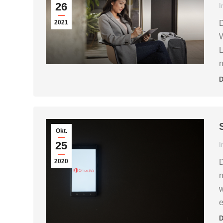
26
I
2021
D
W
L
n
D
Okt.
25
I
2020
D
n
w
e
D