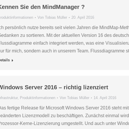
Kennen Sie den MindManager ?
roduktinformationen
Von
Tobias Müller
20. April 2016
ch persönlich nutze bereits seit vielen Jahren die MindMap-M
edanken zu sortieren. Mit der aktuellen Version 16 des deut
lussdiagramme einfach integriert werden, was eine Visualisier
ur für mich, sondern auch in unserem Team. Flussdiagramme st
etails
Windows Server 2016 – richtig lizenziert
nfrastruktur
,
Produktinformationen
Von
Tobias Müller
14. April 2016
as fertige Release für Microsoft Windows Server 2016 steht mit
eänderten Lizenzmodell zu beschäftigen. Zunächst einmal wird 
rozessor-Kerne-Lizenzierung umgestellt. Und auch unter Windo