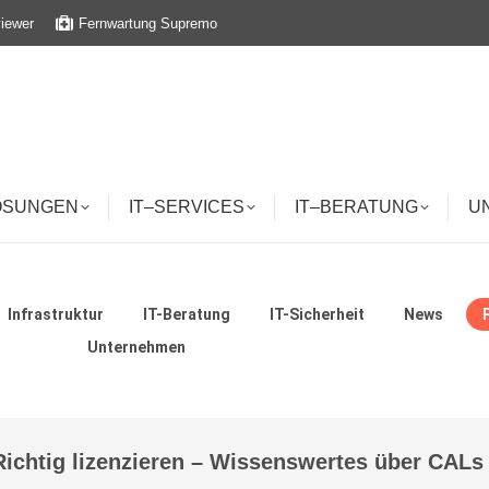
iewer
Fernwartung Supremo
ÖSUNGEN
IT–SERVICES
IT–BERATUNG
U
ÖSUNGEN
IT–SERVICES
IT–BERATUNG
U
Infrastruktur
IT-Beratung
IT-Sicherheit
News
Unternehmen
Richtig lizenzieren – Wissenswertes über CAL