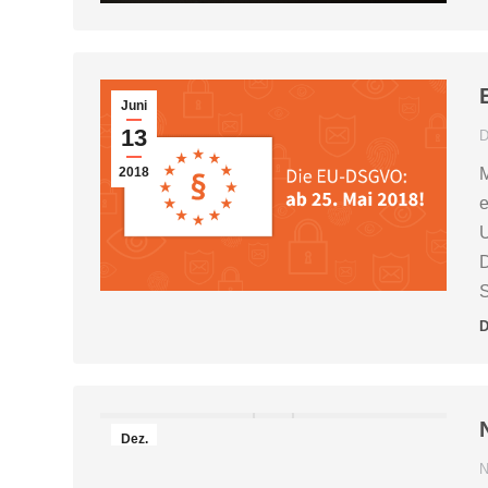
Juni
13
D
2018
M
e
U
D
S
D
Dez.
30
N