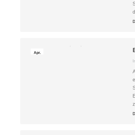
S
d
D
Apr.
27
I
2016
A
e
S
E
D