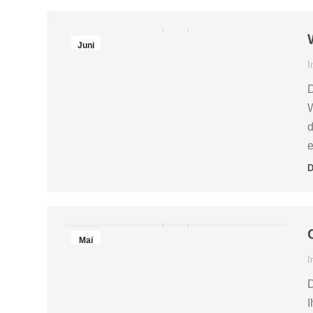
Juni
1
I
2016
D
W
d
e
D
Mai
18
I
2016
D
I