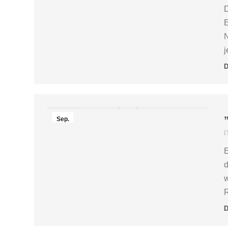
2016
D
E
N
j
D
Sep.
12
I
2016
E
d
w
R
D