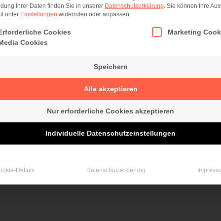
dung Ihrer Daten finden Sie in unserer
Datenschutzerklärung
.
Sie können Ihre Au
it unter
Einstellungen
widerrufen oder anpassen.
lgt eine Liste der Service-Gruppen, für die eine Einwilligung er
Erforderliche Cookies
Marketing Cook
Media Cookies
Speichern
by
Netzlicht Webdesign
Alle akzeptieren
Nur erforderliche Cookies akzeptieren
Individuelle Datenschutzeinstellungen
ookie-Details
Datenschutzerklärung
Impress