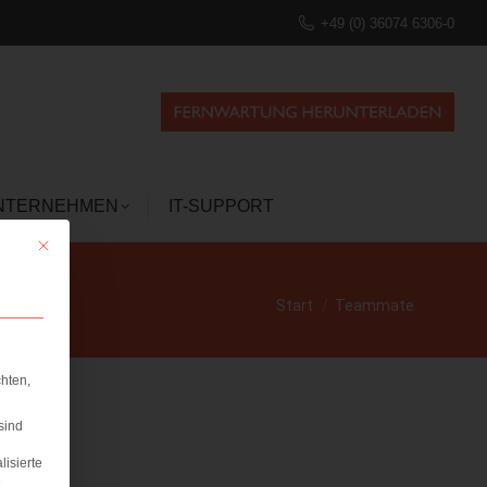
+49 (0) 36074 6306-0
NTERNEHMEN
IT-SUPPORT
NTERNEHMEN
IT-SUPPORT
Mit diesem Button wird der Dialog geschlossen. Seine Funktionalität ist ident
Sie befinden sich
Start
Teammate
hier:
hten,
sind
lisierte
e