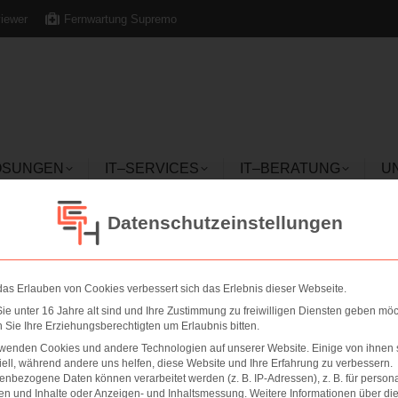
iewer
Fernwartung Supremo
ÖSUNGEN
IT–SERVICES
IT–BERATUNG
U
ÖSUNGEN
IT–SERVICES
IT–BERATUNG
U
Datenschutzeinstellungen
ung
as Erlauben von Cookies verbessert sich das Erlebnis dieser Webseite.
e unter 16 Jahre alt sind und Ihre Zustimmung zu freiwilligen Diensten geben möc
Sie Ihre Erziehungsberechtigten um Erlaubnis bitten.
rwenden Cookies und andere Technologien auf unserer Website. Einige von ihnen 
ell, während andere uns helfen, diese Website und Ihre Erfahrung zu verbessern.
nbezogene Daten können verarbeitet werden (z. B. IP-Adressen), z. B. für persona
en und Inhalte oder Anzeigen- und Inhaltsmessung.
Weitere Informationen über di