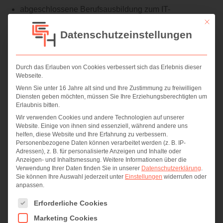
abgeschlossene
Berufsausbildung zum IT-
Mit die
Systemkaufmann oder vergleichbare
Qualifikation
Datenschutzeinstellungen
verhandlungssichere Sprachkenntnisse: Deutsch,
Englisch in Wort und Schrift
Kommunikationsfähigkeit mit guter Rhetorik und das
Durch das Erlauben von Cookies verbessert sich das Erlebnis dieser
Webseite.
Erklären von komplexen Sachverhalten
Wenn Sie unter 16 Jahre alt sind und Ihre Zustimmung zu freiwilligen
gutes und breit gefächerte IT-Kenntnisse und das
Diensten geben möchten, müssen Sie Ihre Erziehungsberechtigten um
Interesse an neuen IT-Themen
Erlaubnis bitten.
gute BWL-Kenntnisse und ein wirtschaftliches
Wir verwenden Cookies und andere Technologien auf unserer
Website. Einige von ihnen sind essenziell, während andere uns
Verständnis für den IT-Markt
helfen, diese Website und Ihre Erfahrung zu verbessern.
Personenbezogene Daten können verarbeitet werden (z. B. IP-
Professionalität gegenüber Kunden und
Adressen), z. B. für personalisierte Anzeigen und Inhalte oder
eigenverantwortliches Arbeiten
Anzeigen- und Inhaltsmessung.
Weitere Informationen über die
Verwendung Ihrer Daten finden Sie in unserer
Datenschutzerklärung
.
soziale Kompetenz und ausgeprägte Teamfähigkeit
Sie können Ihre Auswahl jederzeit unter
Einstellungen
widerrufen oder
anpassen.
Dich erwartet ein attraktiver Arbeitsplatz in Worbis, im
Es folgt eine Liste der Service-Gruppen, für die eine Einwi
Erforderliche Cookies
Herzen Deutschlands. Innovation, Motivation,
Marketing Cookies