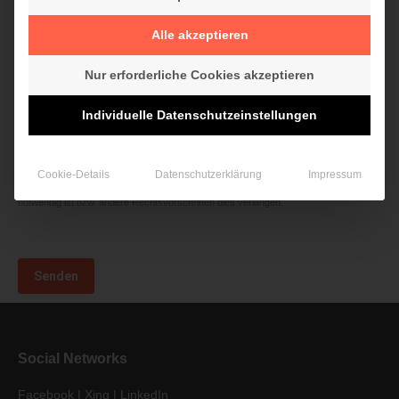
Mit dem Absenden des Kontaktformulars erklären Sie sich mit der Verarbeitung Ihrer
Alle akzeptieren
in diesem Formular erhobenen Daten einverstanden.Sie haben die
Nur erforderliche Cookies akzeptieren
Datenschutzerklärung (
Datenschutzerklärung aufrufen
) zur Kenntnis genommen
und sind damit einverstanden, dass die von Ihnen angegebenen Daten elektronisch
Individuelle Datenschutzeinstellungen
erhoben und gespeichert werden. Ihre Daten werden dabei nur streng
zweckgebunden zur Bearbeitung und Beantwortung Ihrer Anfrage benutzt und nur
Cookie-Details
Datenschutzerklärung
Impressum
solange gespeichert, wie es für die Bearbeitung und Beantwortung Ihrer Anfrage
notwendig ist bzw. andere Rechtsvorschriften dies verlangen.
Social Networks
Facebook
|
Xing
|
LinkedIn