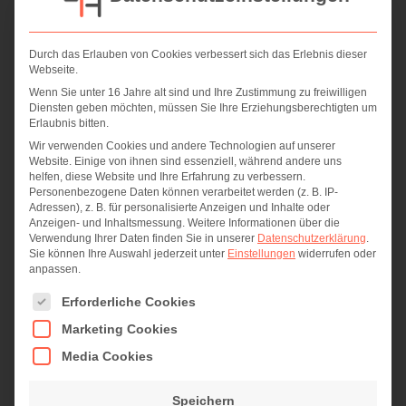
Durch das Erlauben von Cookies verbessert sich das Erlebnis dieser
Webseite.
*
Wenn Sie unter 16 Jahre alt sind und Ihre Zustimmung zu freiwilligen
Ihre Nachricht an uns
Diensten geben möchten, müssen Sie Ihre Erziehungsberechtigten um
Erlaubnis bitten.
Wir verwenden Cookies und andere Technologien auf unserer
Website. Einige von ihnen sind essenziell, während andere uns
helfen, diese Website und Ihre Erfahrung zu verbessern.
Personenbezogene Daten können verarbeitet werden (z. B. IP-
Adressen), z. B. für personalisierte Anzeigen und Inhalte oder
Anzeigen- und Inhaltsmessung.
Weitere Informationen über die
Verwendung Ihrer Daten finden Sie in unserer
Datenschutzerklärung
.
Sie können Ihre Auswahl jederzeit unter
Einstellungen
widerrufen oder
anpassen.
Es folgt eine Liste der Service-Gruppen, für die eine Einwi
Erforderliche Cookies
Marketing Cookies
Media Cookies
Einwilligung zur Datenverarbeitung
Speichern