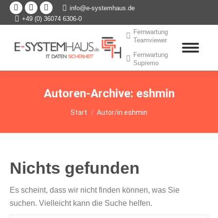
Facebook
XING
Linkedin
info@e-systemhaus.de
+49 (0) 36074 6306-0
page
page
page
opens
opens
opens
Fernwartung
Teamviewer
in
in
in
Fernwartung
new
new
new
Supremo
window
window
window
Autoren-Archive:
eshmin
Sie befinden sich hier:
Start
Autor/in eshmin
Nichts gefunden
Es scheint, dass wir nicht finden können, was Sie
suchen. Vielleicht kann die Suche helfen.