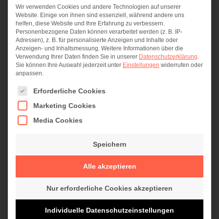
Wir verwenden Cookies und andere Technologien auf unserer
Website. Einige von ihnen sind essenziell, während andere uns
helfen, diese Website und Ihre Erfahrung zu verbessern.
Personenbezogene Daten können verarbeitet werden (z. B. IP-
Adressen), z. B. für personalisierte Anzeigen und Inhalte oder
Anzeigen- und Inhaltsmessung.
Weitere Informationen über die
Verwendung Ihrer Daten finden Sie in unserer
Datenschutzerklärung
.
Sie können Ihre Auswahl jederzeit unter
Einstellungen
widerrufen oder
anpassen.
Es folgt eine Liste der Service-Gruppen, für die eine Einwi
Erforderliche Cookies
Glückwunsch zum Sophos Certified
Marketing Cookies
Engineer
Media Cookies
IT-Sicherheit
,
News
,
Unternehmen
Von
Tobias Müller
Speichern
24. August 2018
Wir legen großen Wert auf eine kontinuierliche
Alle akzeptieren
Weiterentwicklung des Fachwissens unseres
Teams. Dies sichert nicht nur den hohen
Nur erforderliche Cookies akzeptieren
Qualitätsstandard unserer angebotenen
Individuelle Datenschutzeinstellungen
Leistungen im Sinne unserer Kunden, sondern