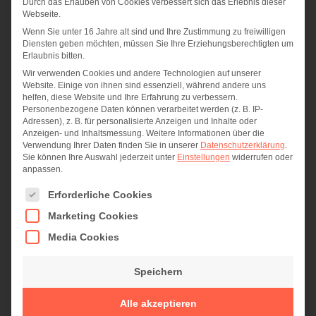
Durch das Erlauben von Cookies verbessert sich das Erlebnis dieser
Webseite.
Wenn Sie unter 16 Jahre alt sind und Ihre Zustimmung zu freiwilligen
Diensten geben möchten, müssen Sie Ihre Erziehungsberechtigten um
Erlaubnis bitten.
Wir verwenden Cookies und andere Technologien auf unserer
Website. Einige von ihnen sind essenziell, während andere uns
helfen, diese Website und Ihre Erfahrung zu verbessern.
Personenbezogene Daten können verarbeitet werden (z. B. IP-
Adressen), z. B. für personalisierte Anzeigen und Inhalte oder
Anzeigen- und Inhaltsmessung.
Weitere Informationen über die
Verwendung Ihrer Daten finden Sie in unserer
Datenschutzerklärung
.
Sie können Ihre Auswahl jederzeit unter
Einstellungen
widerrufen oder
anpassen.
Es folgt eine Liste der Service-Gruppen, für die eine Einwi
Erforderliche Cookies
Marketing Cookies
Media Cookies
Speichern
Alle akzeptieren