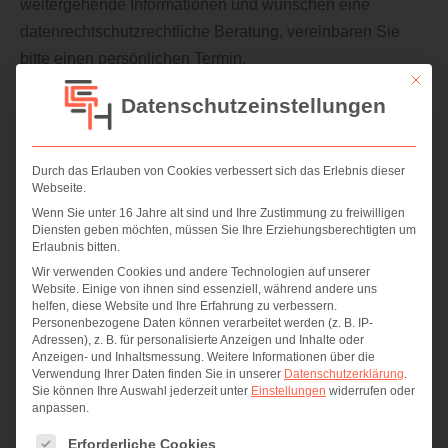
weitergehende Informationen und wünschen eine
datenrechtschutzrechtliche Beratung, vereinbaren Sie
bitte einen persönlichen Termin.
Mit die
Datenschutzeinstellungen
Categories:
Datenschutz
,
IT-Sicherheit
,
News
Von
Tobias Müller
17. Mai 2018
Durch das Erlauben von Cookies verbessert sich das Erlebnis dieser
Webseite.
Wenn Sie unter 16 Jahre alt sind und Ihre Zustimmung zu freiwilligen
Diensten geben möchten, müssen Sie Ihre Erziehungsberechtigten um
Erlaubnis bitten.
Autor:
Tobias Müller
Wir verwenden Cookies und andere Technologien auf unserer
Website. Einige von ihnen sind essenziell, während andere uns
helfen, diese Website und Ihre Erfahrung zu verbessern.
Personenbezogene Daten können verarbeitet werden (z. B. IP-
Adressen), z. B. für personalisierte Anzeigen und Inhalte oder
Anzeigen- und Inhaltsmessung.
Weitere Informationen über die
Verwendung Ihrer Daten finden Sie in unserer
Datenschutzerklärung
.
Kommentarnavigation
Sie können Ihre Auswahl jederzeit unter
Einstellungen
widerrufen oder
anpassen.
ZURÜCK
Es folgt eine Liste der Service-Gruppen, für die eine Einwi
EU-DSGVO, Datenschutz und externer
Erforderliche Cookies